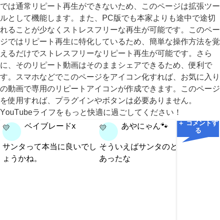
では通常リピート再生ができないため、このページは拡張ツー
ルとして機能します。また、PC版でも本家よりも途中で途切
れることが少なくストレスフリーな再生が可能です。このペー
ジではリピート再生に特化しているため、簡単な操作方法を覚
えるだけでストレスフリーなリピート再生が可能です。さら
に、そのリピート動画はそのままシェアできるため、便利で
す。スマホなどでこのページをアイコン化すれば、お気に入り
の動画で専用のリピートアイコンが作成できます。このページ
を使用すれば、プラグインやボタンは必要ありません。
YouTubeライフをもっと快適に過ごしてください！
＋ コメントす
ベイブレードx
あやにゃん🐾
💛
💛
💛
る
サンタって本当に良いでし
そういえばサンタのときも
ここで
ょうかね。
あったな
報〉元
🐶し
ピク🍀
たまぴ
野否句
ろう)