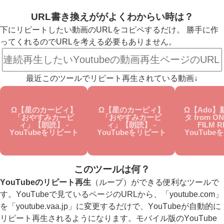
URL書き換えががよくわからい時は？
下にリピートしたい動画のURLをコピペするだけ。 勝手に作
ってくれるのでURLを考える必要もありません。
最近このツールでリピート再生されている動画↓
Ω【星のカービィ】
Ω【星のカービィ】
Ω【Ado】
「おやすみカービ
「おやすみカービ
タ from ON
ィ」【朗読】 -
ィ」【朗読】 -
FILM R
YouTubeをリピート
YouTubeをリピート
YouTub
このツールは何？
YouTubeのリピート再生
（ループ）ができる便利なツールで
す。YouTubeで見ているページのURLから、「youtube.com」
を「youtube.vaa.jp」に変更するだけで、YouTubeが自動的に
リピート再生されるようになります。モバイル版のYouTube