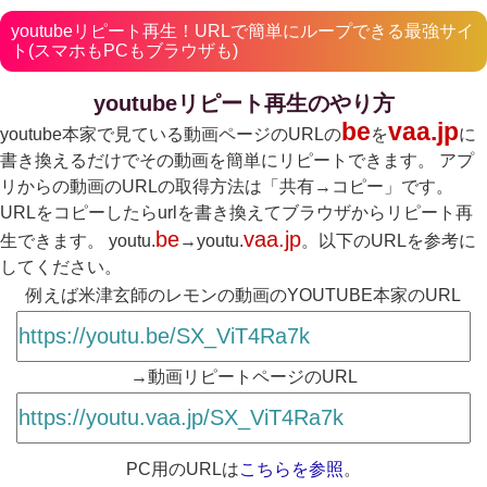
youtubeリピート再生！URLで簡単にループできる最強サイ
ト(スマホもPCもブラウザも)
youtubeリピート再生のやり方
be
vaa.jp
youtube本家で見ている動画ページのURLの
を
に
書き換えるだけでその動画を簡単にリピートできます。 アプ
リからの動画のURLの取得方法は「共有→コピー」です。
URLをコピーしたらurlを書き換えてブラウザからリピート再
be
vaa.jp
生できます。 youtu.
→youtu.
。以下のURLを参考に
してください。
例えば米津玄師のレモンの動画のYOUTUBE本家のURL
→動画リピートページのURL
PC用のURLは
こちらを参照
。