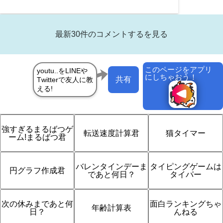
最新30件のコメントするを見る
このページをアプリ
にしちゃおう！
共有
強すぎるまるばつゲ
転送速度計算君
猫タイマー
ーム!まるばつ君
バレンタインデーま
タイピングゲームは
円グラフ作成君
であと何日？
タイパー
次の休みまであと何
面白ランキングちゃ
年齢計算表
日？
んねる