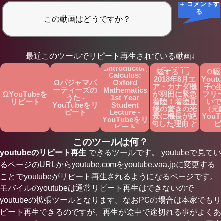
＋ コメントす
る
Ω【海外の反
応 】感動実
最近このツールでリピート再生されている動画↓
話！「日本を
信じて緊急着
ΩIntroductory
陸する！」
Ω駆
Calculus:
2018年8月エ
Yout
Ωパジャマパ
Oxford
ア・カナダ機
子◯
ーティーズの
Mathematics
ΩYouTubeを
が羽田に緊急
フリ
うた -
1st Year
リピート
着陸！着陸直
いで
YouTubeをリ
Student
後の驚きの光
（元
ピート
Lecture -
景に機長が絶
You
YouTubeをリ
句した理由 と
ピ
ピート
は？【日本賞
賛】 -
このツールは何？
YouTubeをリ
youtubeのリピート再生
できるツールです。 youtubeで見てい
ピート
るページのURLからyoutube.comをyoutube.vaa.jpに変更する
ことでyoutubeがリピート再生されるようになるページです。
モバイルのyoutubeは通常リピート再生はできないので
youtubeの拡張ツールとなります。なおPCの場合は本家でもリ
ピート再生できるのですが、再生が途中で途切れる事がよくあ