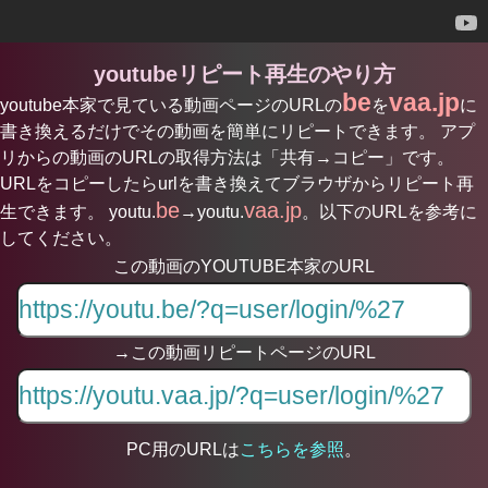
youtubeリピート再生のやり方
be
vaa.jp
youtube本家で見ている動画ページのURLの
を
に
書き換えるだけでその動画を簡単にリピートできます。 アプ
リからの動画のURLの取得方法は「共有→コピー」です。
URLをコピーしたらurlを書き換えてブラウザからリピート再
be
vaa.jp
生できます。 youtu.
→youtu.
。以下のURLを参考に
してください。
この動画のYOUTUBE本家のURL
→この動画リピートページのURL
PC用のURLは
こちらを参照
。