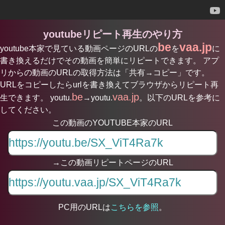
youtubeリピート再生のやり方
be
vaa.jp
youtube本家で見ている動画ページのURLの
を
に
書き換えるだけでその動画を簡単にリピートできます。 アプ
リからの動画のURLの取得方法は「共有→コピー」です。
URLをコピーしたらurlを書き換えてブラウザからリピート再
be
vaa.jp
生できます。 youtu.
→youtu.
。以下のURLを参考に
してください。
この動画のYOUTUBE本家のURL
→この動画リピートページのURL
PC用のURLは
こちらを参照
。