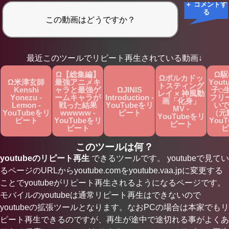
＋ コメントす
る
最近このツールでリピート再生されている動画↓
Ω【総集編】
Ω駆
Ωポルカドッ
Ω米津玄師
最強アニメキ
Yout
トスティング
Kenshi
ャラと最強ゲ
ΩJINIS
子◯
レイ × 神風動
Yonezu -
ームキャラが
Introduction -
フリ
画「化身」
Lemon -
戦った結果
YouTubeをリ
いで
MV -
YouTubeをリ
wwwww -
ピート
（元
YouTubeをリ
ピート
YouTubeをリ
You
ピート
ピート
ピ
このツールは何？
youtubeのリピート再生
できるツールです。 youtubeで見てい
るページのURLからyoutube.comをyoutube.vaa.jpに変更する
ことでyoutubeがリピート再生されるようになるページです。
モバイルのyoutubeは通常リピート再生はできないので
youtubeの拡張ツールとなります。なおPCの場合は本家でもリ
ピート再生できるのですが、再生が途中で途切れる事がよくあ