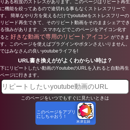
りある程度のストレスがあります。このページはリピート再生
に機能を絞ってあるので途切れる事もなくストレスフリーで
す。 簡単なやり方を覚えるだけでyoutubeをストレスフリーの
リピード再生できて、そのリピート動画をそのままシェアでき
る強みがあります。 スマホなどでこのページをアイコン化す
好きな動画で専用のリピートアイコン
ると
ができま
す。このページを使えばプラグインやボタンさえいりません。
ではみなさんの良いyoutubeライフを!
URL書き換えががよくわからい時は？
下にリピートしたい動画のYoutubeのURLを入れると自動再生
ページに行きます。
このページをいつでもすぐに見たいときは
このページをアプリ
にしちゃおう！
米津玄師
Ke