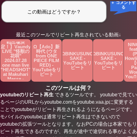
＋ コメントす
る
Ω【第75回
最近このツールでリピート再生されている動画↓
NHK紅白歌合
ΩOZw
戦出場決
NIN
定！】Vaundy
Ω【Ado】新
fea
LIVE "怪獣の
時代 (ウタ
ΩBINKUSUNO
ΩBINKUSUNO
(P
花唄"
from ONE
SAKE -
SAKE -
Howli
2024.07.28
PIECE FILM
YouTubeをリ
YouTubeをリ
【
one man live
RED) -
ピート
ピート
Pa
"HEADSHOT"
YouTubeをリ
Wor
at Makuhari
ピート
You
Messe -
ピ
YouTubeをリ
このツールは何？
ピート
youtubeのリピート再生
できるツールです。 youtubeで見てい
るページのURLからyoutube.comをyoutube.vaa.jpに変更する
ことでyoutubeがリピート再生されるようになるページです。
モバイルのyoutubeは通常リピート再生はできないので
youtubeの拡張ツールとなります。なおPCの場合は本家でもリ
ピート再生できるのですが、再生が途中で途切れる事がよくあ