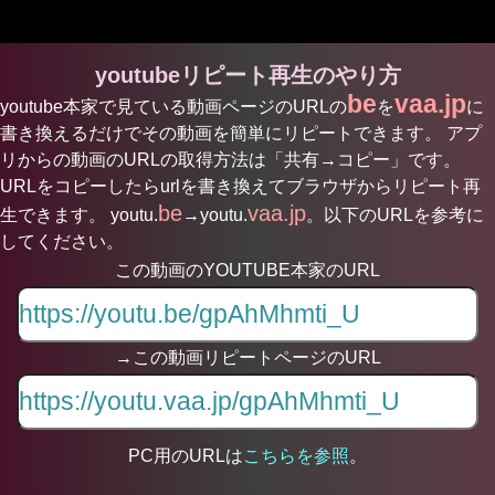
youtubeリピート再生のやり方
be
vaa.jp
youtube本家で見ている動画ページのURLの
を
に
書き換えるだけでその動画を簡単にリピートできます。 アプ
リからの動画のURLの取得方法は「共有→コピー」です。
URLをコピーしたらurlを書き換えてブラウザからリピート再
be
vaa.jp
生できます。 youtu.
→youtu.
。以下のURLを参考に
してください。
この動画のYOUTUBE本家のURL
→この動画リピートページのURL
PC用のURLは
こちらを参照
。