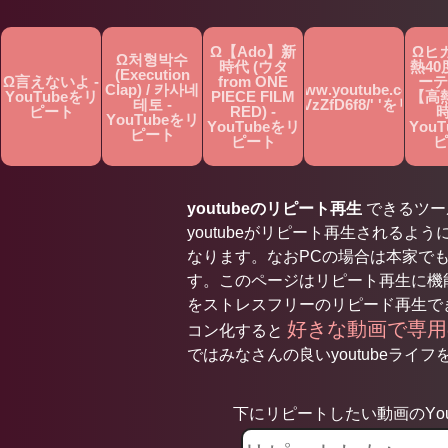
Ω【Ado】新
Ωヒ
Ω처형박수
時代 (ウタ
熱4
(Execution
Ω言えないよ -
from ONE
ーテ
Clap) / 카사네
Ωhttps://www.youtube.com/wa
YouTubeをリ
PIECE FILM
【高
테토 -
v='FrWVzZfD6f8/' 'をリピー
ピート
RED) -
時
YouTubeをリ
YouTubeをリ
You
ピート
ピート
ピ
youtubeのリピート再生
できるツールで
youtubeがリピート再生されるよう
なります。なおPCの場合は本家で
す。このページはリピート再生に機能
をストレスフリーのリピード再生で
好きな動画で専
コン化すると
ではみなさんの良いyoutubeライフを
下にリピートしたい動画のYou