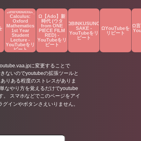
ΩIntroductory
Calculus:
Ω【Ado】新
Oxford
時代 (ウタ
ΩBINKUSUNO
Mathematics
from ONE
Ω言
を
SAKE -
ΩYouTubeを
1st Year
PIECE FILM
Yo
YouTubeをリ
リピート
Student
RED) -
ピート
Lecture -
YouTubeをリ
YouTubeをリ
ピート
ピート
utube.vaa.jpに変更することで
きないのでyoutubeの拡張ツールと
くありある程度のストレスがありま
やり方を覚えるだけでyoutube
す。 スマホなどでこのページをアイ
ラグインやボタンさえいりません。