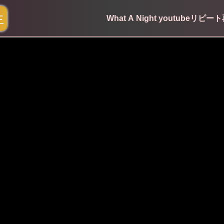
生
What A Night youtubeリピー