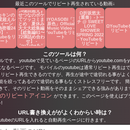
最近このツールでリピート再生されている動画↓
Ω【総再生数
14億回超え】
Ω折坂悠太
カキンの
せつなのボケ
（重奏）-トー
0度超えル
てツッコミま
ΩYOASOBI「三
チ @ SWEET
ィーン
とめ 夏休み
原色」Official
tch?
LOVE
ΩYouTube
熱密着24
大大大総集編
Music Video -
ト
SHOWER
リピート
】 -
【総集編61〜
YouTubeをリピ
SPRING 2022
Tubeをリ
72弾詰め合わ
ート
- YouTubeを
ート
せ】 -
リピート
YouTubeをリ
ピート
このツールは何？
す。 youtubeで見ているページのURLからyoutube.comをyo
になるページです。 モバイルのyoutubeは通常リピート再生はで
もリピート再生できるのですが、再生が途中で途切れる事がよ
を絞ってあるので途切れる事もなくストレスフリーです。 簡単な
きて、そのリピート動画をそのままシェアできる強みがありま
用のリピートアイコン
ができます。このページを使えばプ
!
URL書き換えががよくわからい時は？
tubeのURLを入れると自動再生ページに行きます。