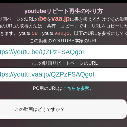
youtubeリピート再生のやり方
be
vaa.jp
る動画ページのURLの
を
に書き換えるだけでその動
のURLの取得方法は「共有→コピー」です。URLをコピーした
be
vaa.jp
す。 youtu.
→youtu.
。以下のURLを参考にして
この動画のYOUTUBE本家のURL
→この動画リピートページのURL
PC用のURLは
こちらを参照
。