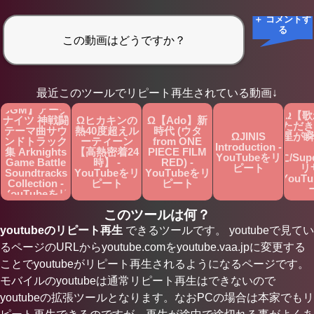
＋ コメントす
る
最近このツールでリピート再生されている動画↓
Ω【作業用
BGM】アーク
Ω【歌
ナイツ 神戦闘
Ωヒカキンの
Ω【Ado】新
ただき
テーマ曲サウ
熱40度超えル
時代 (ウタ
ΩJINIS
星が瞬
ンドトラック
ーティーン
from ONE
Introduction -
集 Arknights
【高熱密着24
PIECE FILM
YouTubeをリ
に/Sup
Game Battle
時】 -
RED) -
ピート
リ
Soundtracks
YouTubeをリ
YouTubeをリ
YouT
Collection -
ピート
ピート
YouTubeをリ
ピート
このツールは何？
youtubeのリピート再生
できるツールです。 youtubeで見てい
るページのURLからyoutube.comをyoutube.vaa.jpに変更する
ことでyoutubeがリピート再生されるようになるページです。
モバイルのyoutubeは通常リピート再生はできないので
youtubeの拡張ツールとなります。なおPCの場合は本家でもリ