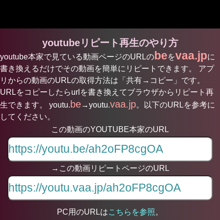
youtubeリピート再生のやり方
be
vaa.jp
youtube本家で見ている動画ページのURLの
を
に
書き換えるだけでその動画を簡単にリピートできます。 アプ
リからの動画のURLの取得方法は「共有→コピー」です。
URLをコピーしたらurlを書き換えてブラウザからリピート再
be
vaa.jp
生できます。 youtu.
→youtu.
。以下のURLを参考に
してください。
この動画のYOUTUBE本家のURL
→この動画リピートページのURL
PC用のURLは
こちらを参照
。