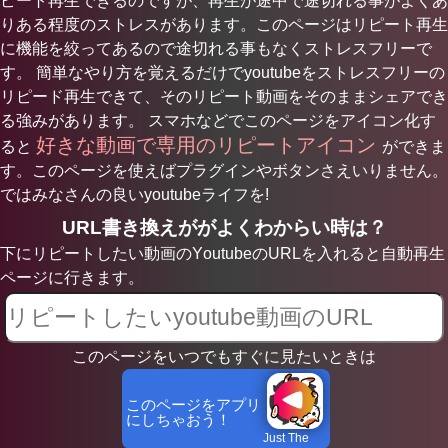
ピート再生できるのですが、再生が途中で途切れる事がよくあ
りある程度のストレスがあります。このページはリピート再生
に機能を絞ってあるので途切れる事もなくストレスフリーで
す。 簡単なやり方を覚えるだけでyoutubeをストレスフリーの
リピード再生できて、そのリピート動画をそのままシェアでき
る強みがあります。 スマホなどでこのページをアイコン化す
好きな動画で専用のリピートアイコン
ると
ができま
す。このページを使えばプラグインやボタンさえいりません。
ではみなさんの良いyoutubeライフを!
URL書き換えががよくわからい時は？
下にリピートしたい動画のYoutubeのURLを入れると自動再生
ページに行きます。
このページをいつでもすぐに見たいときは
このページをアプリ
にしちゃおう！
Just The