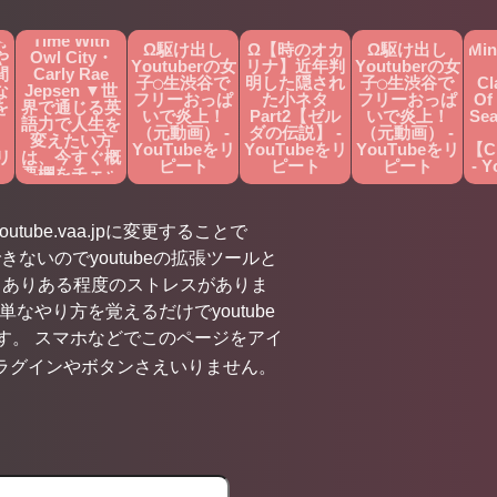
で歌える洋
楽】Good
Ω
男
Time With
Ω駆け出し
Ω【時のオカ
Ω駆け出し
Min
や
Owl City・
Youtuberの女
リナ】近年判
Youtuberの女
間
Carly Rae
子◯生渋谷で
明した隠され
子◯生渋谷で
Cl
な
Jepsen ▼世
フリーおっぱ
た小ネタ
フリーおっぱ
Of 
を
界で通じる英
いで炎上！
Part2【ゼル
いで炎上！
Sea
ま
語力で人生を
（元動画） -
ダの伝説】 -
（元動画） -
変えたい方
YouTubeをリ
YouTubeをリ
YouTubeをリ
【C
リ
は、今すぐ概
ピート
ピート
ピート
- 
要欄をチェッ
ク！ -
YouTubeをリ
ピート
utube.vaa.jpに変更することで
きないのでyoutubeの拡張ツールと
くありある程度のストレスがありま
やり方を覚えるだけでyoutube
す。 スマホなどでこのページをアイ
ラグインやボタンさえいりません。