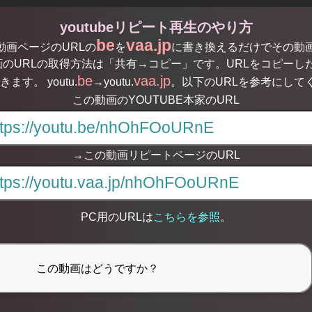
youtubeリピート再生のやり方
be
vaa.jp
る動画ページのURLの
を
に書き換えるだけでその動
のURLの取得方法は「共有→コピー」です。URLをコピーした
be
vaa.jp
す。 youtu.
→youtu.
。以下のURLを参考にして
この動画のYOUTUBE本家のURL
→この動画リピートページのURL
PC用のURLは
こちらを参照
。