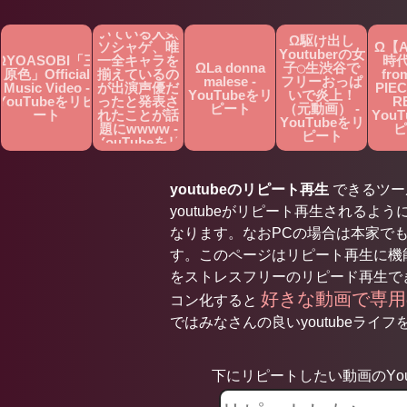
Ω１０年間続
いている人気
Ω駆け出し
ソシャゲ、唯
Ω【
Youtuberの女
ΩYOASOBI「三
一全キャラを
時代
ΩLa donna
子◯生渋谷で
原色」Official
揃えているの
fro
malese -
フリーおっぱ
Music Video -
が出演声優だ
PIEC
YouTubeをリ
いで炎上！
YouTubeをリピ
ったと発表さ
RE
ピート
（元動画） -
ート
れたことが話
You
YouTubeをリ
題にwwww -
ピ
ピート
YouTubeをリ
ピート
youtubeのリピート再生
できるツールで
youtubeがリピート再生されるよう
なります。なおPCの場合は本家で
す。このページはリピート再生に機能
をストレスフリーのリピード再生で
好きな動画で専
コン化すると
ではみなさんの良いyoutubeライフを
下にリピートしたい動画のYou