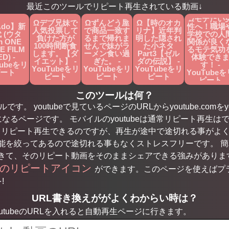
最近このツールでリピート再生されている動画↓
Ωモテたい
Ωデブ兄妹で
Ωずんどう屋
Ω【時のオカ
Ado】新
性へ！職場
人気投票して
で商品一致す
リナ】近年判
 (ウタ
学校での人
負けた方が
るまで帰れま
明した隠され
m ONE
関係が良く
100時間断食
せんで妹がラ
た小ネタ
E FILM
るモテ気功
します。【ダ
ーメン食い過
Part3【ゼル
D) -
体験でき
イエット】 -
ぎた。 -
ダの伝説】 -
Tubeをリ
す！ -
YouTubeをリ
YouTubeをリ
YouTubeをリ
ート
YouTubeを
ピート
ピート
ピート
ピート
このツールは何？
す。 youtubeで見ているページのURLからyoutube.comをyo
になるページです。 モバイルのyoutubeは通常リピート再生はで
もリピート再生できるのですが、再生が途中で途切れる事がよ
を絞ってあるので途切れる事もなくストレスフリーです。 簡単な
きて、そのリピート動画をそのままシェアできる強みがありま
用のリピートアイコン
ができます。このページを使えばプ
!
URL書き換えががよくわからい時は？
tubeのURLを入れると自動再生ページに行きます。