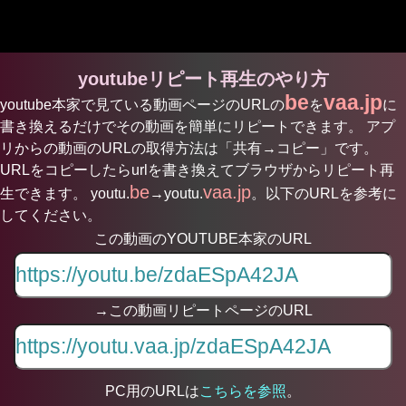
youtubeリピート再生のやり方
be
vaa.jp
youtube本家で見ている動画ページのURLの
を
に
書き換えるだけでその動画を簡単にリピートできます。 アプ
リからの動画のURLの取得方法は「共有→コピー」です。
URLをコピーしたらurlを書き換えてブラウザからリピート再
be
vaa.jp
生できます。 youtu.
→youtu.
。以下のURLを参考に
してください。
この動画のYOUTUBE本家のURL
→この動画リピートページのURL
PC用のURLは
こちらを参照
。