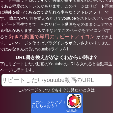
ピート再生できるのですが、再生が途中で途切れる事がよくあ
りある程度のストレスがあります。このページはリピート再生
に機能を絞ってあるので途切れる事もなくストレスフリーで
す。 簡単なやり方を覚えるだけでyoutubeをストレスフリーの
リピード再生できて、そのリピート動画をそのままシェアでき
る強みがあります。 スマホなどでこのページをアイコン化す
好きな動画で専用のリピートアイコン
ると
ができま
す。このページを使えばプラグインやボタンさえいりません。
ではみなさんの良いyoutubeライフを!
URL書き換えががよくわからい時は？
下にリピートしたい動画のYoutubeのURLを入れると自動再生
ページに行きます。
このページをいつでもすぐに見たいときは
このページをアプリ
にしちゃおう！
-総集編-