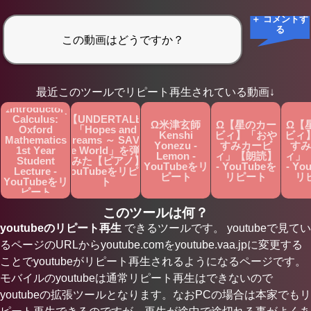
＋ コメントす
る
最近このツールでリピート再生されている動画↓
ΩIntroductory
Calculus:
Ω【UNDERTALE】
Ω米津玄師
Ω【星のカー
Ω【
Oxford
「Hopes and
Kenshi
ビィ】「おや
ビィ
Mathematics
Dreams ～ SAVE
Yonezu -
すみカービ
すみ
1st Year
the World」を弾い
Lemon -
ィ」【朗読】
ィ」
Student
てみた【ピアノ】 -
YouTubeをリ
- YouTubeを
- Yo
Lecture -
YouTubeをリピー
ピート
リピート
リ
YouTubeをリ
ト
ピート
このツールは何？
youtubeのリピート再生
できるツールです。 youtubeで見てい
るページのURLからyoutube.comをyoutube.vaa.jpに変更する
ことでyoutubeがリピート再生されるようになるページです。
モバイルのyoutubeは通常リピート再生はできないので
youtubeの拡張ツールとなります。なおPCの場合は本家でもリ